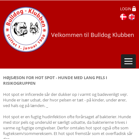
LOGIN
Velkommen til Bulldog Klubben
HØJSÆSON FOR HOT SPOT - HUNDE MED LANG PELS I
RISIKOGRUPPEN
Hot spot er inficerede sår der dukker op i varmt og badevenligt vejr.
Hunde er især udsat, der hvor pelsen er tæt - på kinder, under ører,
ved hals og på lænden. _
Hot spot er en fugtig hudinfektion ofte forårsaget af bakterier. Hunde
med stor pels og underuld er særligt udsatte, da bakterierne trives i
varme og fugtige omgivelser. Derfor omtales hot spot også ofte som
fugteksem/sommereksem. Et hot spot fremstår som et overfladisk sår