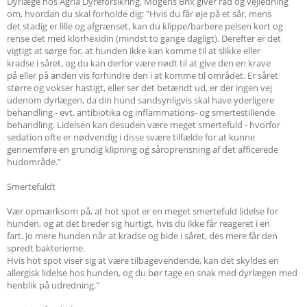
Dyrlæge hos Agria Dyreforsikring, Mogens Brix giver råd og vejledning
om, hvordan du skal forholde dig: "Hvis du får øje på et sår, mens
det stadig er lille og afgrænset, kan du klippe/barbere pelsen kort og
rense det med klorhexidin (mindst to gange dagligt). Derefter er det
vigtigt at sørge for, at hunden ikke kan komme til at slikke eller
kradse i såret, og du kan derfor være nødt til at give den en krave
på eller på anden vis forhindre den i at komme til området. Er såret
større og vokser hastigt, eller ser det betændt ud, er der ingen vej
udenom dyrlægen, da din hund sandsynligvis skal have yderligere
behandling - evt. antibiotika og inflammations- og smertestillende
behandling. Lidelsen kan desuden være meget smertefuld - hvorfor
sedation ofte er nødvendig i disse svære tilfælde for at kunne
gennemføre en grundig klipning og såroprensning af det afficerede
hudområde."
Smertefuldt
Vær opmærksom på, at hot spot er en meget smertefuld lidelse for
hunden, og at det breder sig hurtigt, hvis du ikke får reageret i en
fart. Jo mere hunden når at kradse og bide i såret, des mere får den
spredt bakterierne.
Hvis hot spot viser sig at være tilbagevendende, kan det skyldes en
allergisk lidelse hos hunden, og du bør tage en snak med dyrlægen med
henblik på udredning."