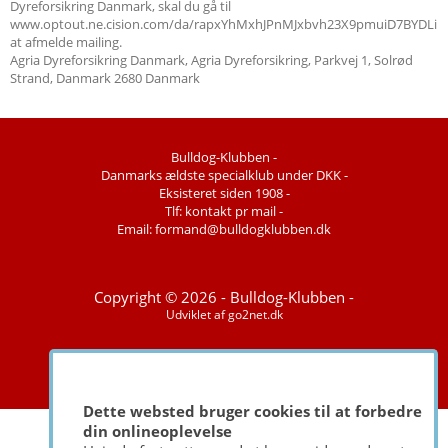
Dyreforsikring Danmark, skal du gå til
www.optout.ne.cision.com/da/rapxYhMxhJPnMJxbvh23X9pmuiD7BYDL
at afmelde mailing.
Agria Dyreforsikring Danmark, Agria Dyreforsikring, Parkvej 1, Solrød
Strand, Danmark 2680 Danmark
Bulldog-Klubben -
Danmarks ældste specialklub under DKK -
Eksisteret siden 1908 -
Tlf: kontakt pr mail -
Email: formand@bulldogklubben.dk
Copyright © 2026 - Bulldog-Klubben -
Udviklet af
go2net.dk
Dette websted bruger cookies til at forbedre
din onlineoplevelse