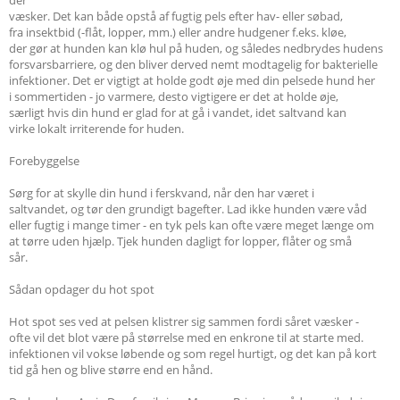
der
væsker. Det kan både opstå af fugtig pels efter hav- eller søbad,
fra insektbid (-flåt, lopper, mm.) eller andre hudgener f.eks. kløe,
der gør at hunden kan klø hul på huden, og således nedbrydes hudens
forsvarsbarriere, og den bliver derved nemt modtagelig for bakterielle
infektioner. Det er vigtigt at holde godt øje med din pelsede hund her
i sommertiden - jo varmere, desto vigtigere er det at holde øje,
særligt hvis din hund er glad for at gå i vandet, idet saltvand kan
virke lokalt irriterende for huden.
Forebyggelse
Sørg for at skylle din hund i ferskvand, når den har været i
saltvandet, og tør den grundigt bagefter. Lad ikke hunden være våd
eller fugtig i mange timer - en tyk pels kan ofte være meget længe om
at tørre uden hjælp. Tjek hunden dagligt for lopper, flåter og små
sår.
Sådan opdager du hot spot
Hot spot ses ved at pelsen klistrer sig sammen fordi såret væsker -
ofte vil det blot være på størrelse med en enkrone til at starte med.
infektionen vil vokse løbende og som regel hurtigt, og det kan på kort
tid gå hen og blive større end en hånd.