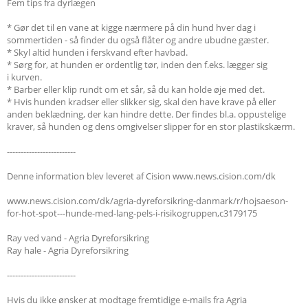
Fem tips fra dyrlægen
* Gør det til en vane at kigge nærmere på din hund hver dag i
sommertiden - så finder du også flåter og andre ubudne gæster.
* Skyl altid hunden i ferskvand efter havbad.
* Sørg for, at hunden er ordentlig tør, inden den f.eks. lægger sig
i kurven.
* Barber eller klip rundt om et sår, så du kan holde øje med det.
* Hvis hunden kradser eller slikker sig, skal den have krave på eller
anden beklædning, der kan hindre dette. Der findes bl.a. oppustelige
kraver, så hunden og dens omgivelser slipper for en stor plastikskærm.
-------------------------
Denne information blev leveret af Cision www.news.cision.com/dk
www.news.cision.com/dk/agria-dyreforsikring-danmark/r/hojsaeson-
for-hot-spot---hunde-med-lang-pels-i-risikogruppen,c3179175
Ray ved vand - Agria Dyreforsikring
Ray hale - Agria Dyreforsikring
-------------------------
Hvis du ikke ønsker at modtage fremtidige e-mails fra Agria