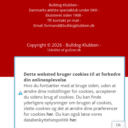
Bulldog-Klubben -
Danmarks ældste specialklub under DKK -
Eksisteret siden 1908 -
Tlf: kontakt pr mail -
Email: formand@bulldogklubben.dk
Copyright © 2026 - Bulldog-Klubben -
Udviklet af
go2net.dk
Dette websted bruger cookies til at forbedre
din onlineoplevelse
Hvis du fortsætter med at bruge siden, uden at
ændre dine indstillinger for cookies, accepterer
du sidens brug af cookies. Du kan finde
yderligere oplysninger om brugen af cookies,
slette cookies og det at ændre dine præferencer
for cookies
her
. Du kan også læse vores
databeskyttelsespolitik
her
.
Ok