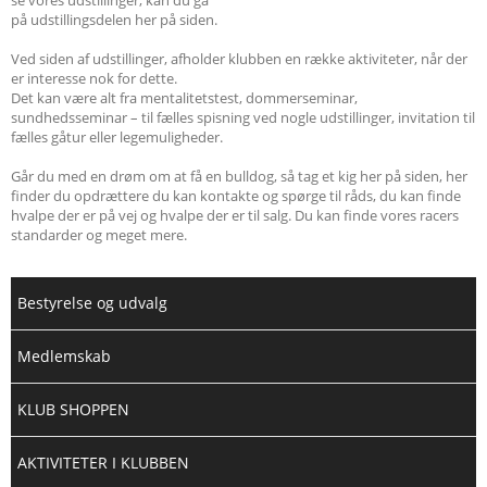
på udstillingsdelen her på siden.
Ved siden af udstillinger, afholder klubben en række aktiviteter, når der
er interesse nok for dette.
Det kan være alt fra mentalitetstest, dommerseminar,
sundhedsseminar – til fælles spisning ved nogle udstillinger, invitation til
fælles gåtur eller legemuligheder.
Går du med en drøm om at få en bulldog, så tag et kig her på siden, her
finder du opdrættere du kan kontakte og spørge til råds, du kan finde
hvalpe der er på vej og hvalpe der er til salg. Du kan finde vores racers
standarder og meget mere.
Bestyrelse og udvalg
Medlemskab
KLUB SHOPPEN
AKTIVITETER I KLUBBEN