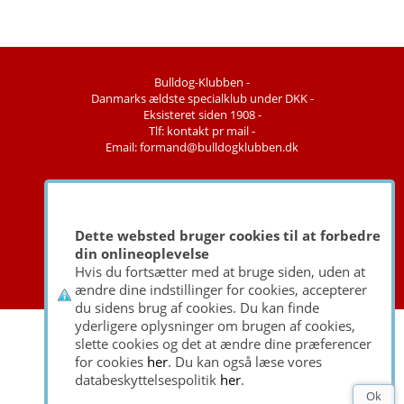
Bulldog-Klubben -
Danmarks ældste specialklub under DKK -
Eksisteret siden 1908 -
Tlf: kontakt pr mail -
Email: formand@bulldogklubben.dk
Copyright © 2026 - Bulldog-Klubben -
Udviklet af
go2net.dk
Dette websted bruger cookies til at forbedre
din onlineoplevelse
Hvis du fortsætter med at bruge siden, uden at
ændre dine indstillinger for cookies, accepterer
du sidens brug af cookies. Du kan finde
yderligere oplysninger om brugen af cookies,
slette cookies og det at ændre dine præferencer
for cookies
her
. Du kan også læse vores
databeskyttelsespolitik
her
.
Ok