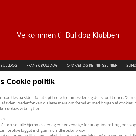
Velkommen til Bulldog Klubben
 BULLDOG
FRANSK BULLDOG
OPDRÆT OG RETNINGSLINJER
SUN
 Cookie politik
rt cookies på siden for at optimere hjemmesiden og dens funktioner. Dermed
 af siden. Nedenfor kan du læse mere om formålet med brugen af cookies, 
lke cookies vi benytter.
ie?
f stort set alle hjemmesider og er nødvendige for at optimere brugerens opl
 kan forblive logget ind, gemme indkøbskurv osv.
und og grund en lille simpel tekstfil, som gemmes lokalt på din computer i 