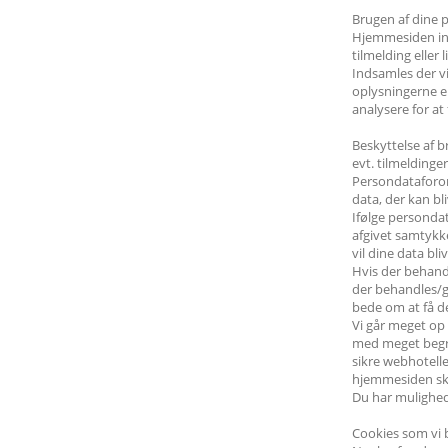
Brugen af dine 
Hjemmesiden inds
tilmelding eller 
Indsamles der vi
oplysningerne e
analysere for at
Beskyttelse af 
evt. tilmeldinger
Persondataforord
data, der kan bl
Ifølge personda
afgivet samtykke
vil dine data bliv
Hvis der behandl
der behandles/ge
bede om at få de
Vi går meget op 
med meget begræ
sikre webhotelle
hjemmesiden ske
Du har mulighed
Cookies som vi 