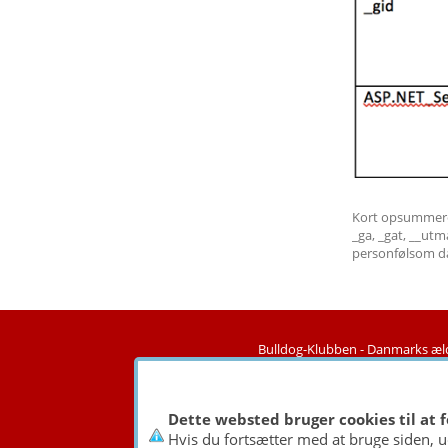
Kort opsummere
_ga, _gat, __ut
personfølsom dat
Bulldog-Klubben -
Danmarks æld
Dette websted bruger cookies til at 
Hvis du fortsætter med at bruge siden, u