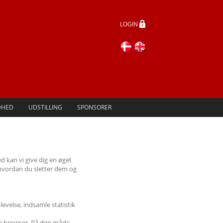
LOGIN
DHED
UDSTILLING
SPONSORER
 kan vi give dig en øget
hvordan du sletter dem og
evelse, indsamle statistik
din browser. På den måde