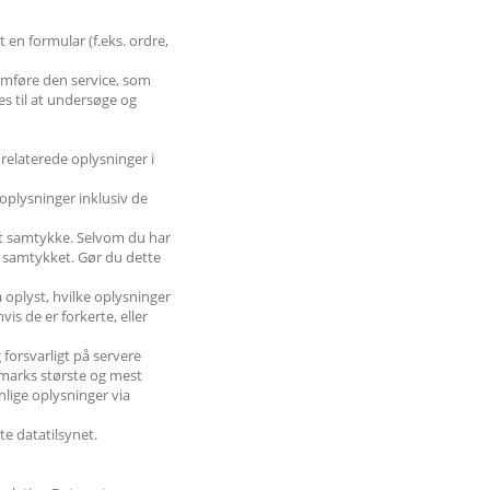
en formular (f.eks. ordre,
nemføre den service, som
s til at undersøge og
relaterede oplysninger i
oplysninger inklusiv de
t samtykke. Selvom du har
e samtykket. Gør du dette
å oplyst, hvilke oplysninger
s de er forkerte, eller
 forsvarligt på servere
nmarks største og mest
nlige oplysninger via
e datatilsynet.