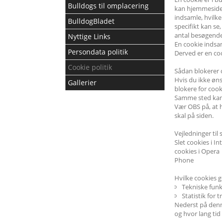
Bulldogs til omplacering
kan hjemmesiden 
indsamle, hvilke
BulldogBladet
specifikt kan se
antal besøgende
Nyttige Links
En cookie indsa
Persondata politik
Derved er en co
Cookie politik
Sådan blokerer o
Hvis du ikke øns
Gallerier
blokere for cook
Samme sted kan 
Vær OBS på, at h
skal på siden.
Vejledninger til
Slet cookies i I
cookies i Opera
Phone
Hvilke cookies 
Tekniske funk
Statistik for 
Nederst på denne
og hvor lang ti