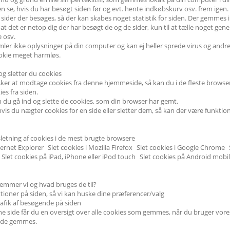
se, hvis du har besøgt siden før og evt. hente indkøbskurv osv. frem igen. 
 sider der besøges, så der kan skabes noget statistik for siden. Der gemmes
, at det er netop dig der har besøgt de og de sider, kun til at tælle noget gen
 osv.
mler ikke oplysninger på din computer og kan ej heller sprede virus og and
okie meget harmløs.
g sletter du cookies
ker at modtage cookies fra denne hjemmeside, så kan du i de fleste browsere 
ies fra siden.
du gå ind og slette de cookies, som din browser har gemt.
vis du nægter cookies for en side eller sletter dem, så kan der være funktion
 sletning af cookies i de mest brugte browsere
nternet Explorer Slet cookies i Mozilla Firefox Slet cookies i Google Chrome S
 Slet cookies på iPad, iPhone eller iPod touch Slet cookies på Android mob
gemmer vi og hvad bruges de til?
tioner på siden, så vi kan huske dine præferencer/valg
trafik af besøgende på siden
 side får du en oversigt over alle cookies som gemmes, når du bruger vores 
d de gemmes.