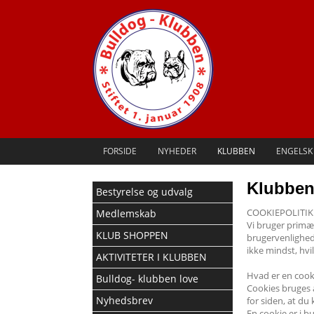
FORSIDE
NYHEDER
KLUBBEN
ENGELSK
Klubbens
Bestyrelse og udvalg
COOKIEPOLITIK
Medlemskab
Vi bruger primæ
KLUB SHOPPEN
brugervenlighed
ikke mindst, hvi
AKTIVITETER I KLUBBEN
Hvad er en cook
Bulldog- klubben love
Cookies bruges a
Nyhedsbrev
for siden, at du
En cookie er i b