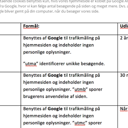
tående cookies benyttes kun, hvis vores hjemmeside er koblet på Google Ana
fra Google, hvor vi kan følge antal besøgende på siden og meget mere. Dvs. at
le bliver gemt på din computer, når du besøger vores side.