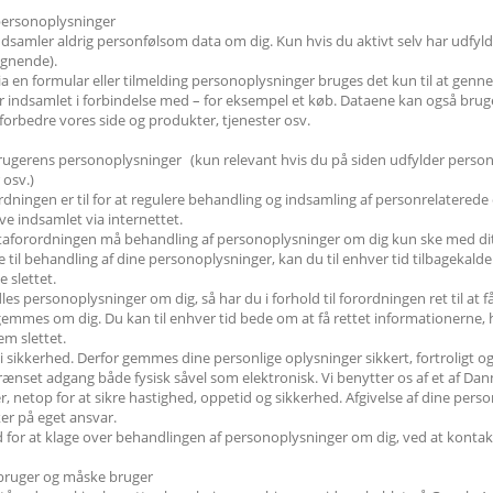
personoplysninger
amler aldrig personfølsom data om dig. Kun hvis du aktivt selv har udfyldt 
lignende).
a en formular eller tilmelding personoplysninger bruges det kun til at gen
r indsamlet i forbindelse med – for eksempel et køb. Dataene kan også bruge
 forbedre vores side og produkter, tjenester osv.
brugerens personoplysninger (kun relevant hvis du på siden udfylder person
 osv.)
ningen er til for at regulere behandling og indsamling af personrelaterede 
ive indsamlet via internettet.
taforordningen må behandling af personoplysninger om dig kun ske med di
 til behandling af dine personoplysninger, kan du til enhver tid tilbagekald
e slettet.
es personoplysninger om dig, så har du i forhold til forordningen ret til at f
mmes om dig. Du kan til enhver tid bede om at få rettet informationerne, hvi
m slettet.
i sikkerhed. Derfor gemmes dine personlige oplysninger sikkert, fortroligt og
nset adgang både fysisk såvel som elektronisk. Vi benytter os af et af Da
r, netop for at sikre hastighed, oppetid og sikkerhed. Afgivelse af dine perso
r på eget ansvar.
 for at klage over behandlingen af personoplysninger om dig, ved at kontakt
bruger og måske bruger