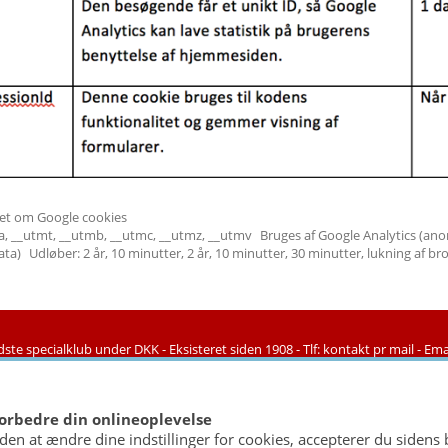
t om Google cookies
ma, __utmt, __utmb, __utmc, __utmz, __utmv Bruges af Google Analytics (ano
a) Udløber: 2 år, 10 minutter, 2 år, 10 minutter, 30 minutter, lukning af br
ste specialklub under DKK -
Eksisteret siden 1908 -
Tlf: kontakt pr mail -
Ema
Copyright © 2026 - Bulldog-Klubben -
Udviklet af
go2net.dk
forbedre din onlineoplevelse
den at ændre dine indstillinger for cookies, accepterer du sidens 