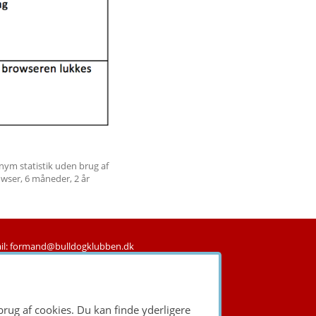
nym statistik uden brug af
owser, 6 måneder, 2 år
il: formand@bulldogklubben.dk
brug af cookies. Du kan finde yderligere