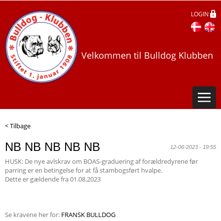
LOGIN
Velkommen til Bulldog Klubben
< Tilbage
NB NB NB NB NB
12-06-2023 - 19:55
HUSK: De nye avlskrav om BOAS-graduering af forældredyrene før
parring er en betingelse for at få stambogsført hvalpe.
Dette er gældende fra 01.08.2023
Se kravene her for:
FRANSK BULLDOG