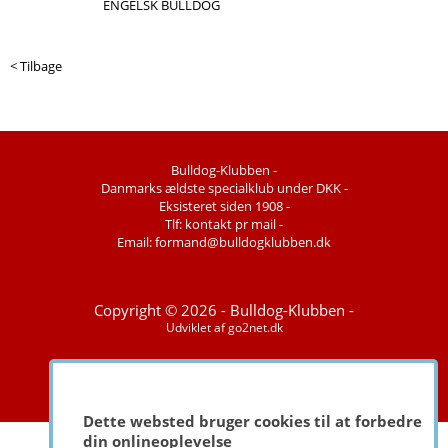
ENGELSK BULLDOG
< Tilbage
Bulldog-Klubben -
Danmarks ældste specialklub under DKK -
Eksisteret siden 1908 -
Tlf: kontakt pr mail -
Email: formand@bulldogklubben.dk
Copyright © 2026 - Bulldog-Klubben -
Udviklet af
go2net.dk
Dette websted bruger cookies til at forbedre
din onlineoplevelse