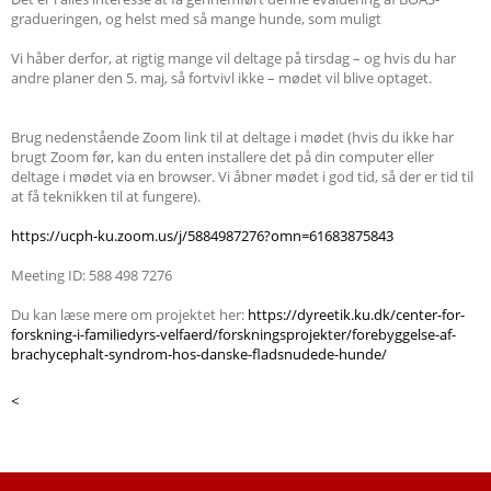
gradueringen, og helst med så mange hunde, som muligt
Vi håber derfor, at rigtig mange vil deltage på tirsdag – og hvis du har
andre planer den 5. maj, så fortvivl ikke – mødet vil blive optaget.
Brug nedenstående Zoom link til at deltage i mødet (hvis du ikke har
brugt Zoom før, kan du enten installere det på din computer eller
deltage i mødet via en browser. Vi åbner mødet i god tid, så der er tid til
at få teknikken til at fungere).
https://ucph-ku.zoom.us/j/5884987276?omn=61683875843
Meeting ID: 588 498 7276
Du kan læse mere om projektet her:
https://dyreetik.ku.dk/center-for-
forskning-i-familiedyrs-velfaerd/forskningsprojekter/forebyggelse-af-
brachycephalt-syndrom-hos-danske-fladsnudede-hunde/
<