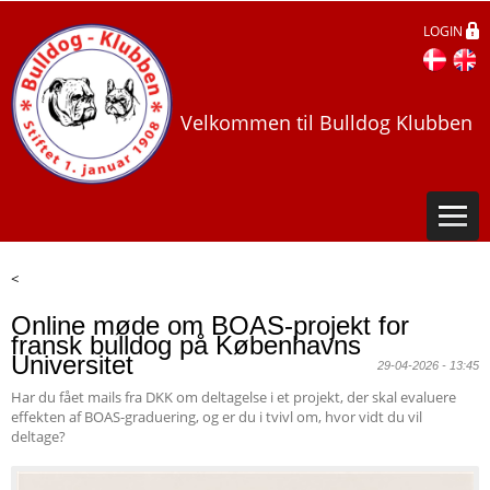
LOGIN
Velkommen til Bulldog Klubben
<
Online møde om BOAS-projekt for
fransk bulldog på Københavns
Universitet
29-04-2026 - 13:45
Har du fået mails fra DKK om deltagelse i et projekt, der skal evaluere
effekten af BOAS-graduering, og er du i tvivl om, hvor vidt du vil
deltage?