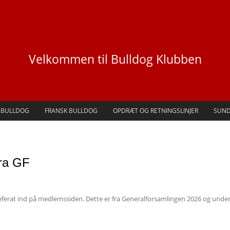
Velkommen til Bulldog Klubben
 BULLDOG
FRANSK BULLDOG
OPDRÆT OG RETNINGSLINJER
SUN
fra GF
referat ind på medlemssiden. Dette er fra Generalforsamlingen 2026 og unde