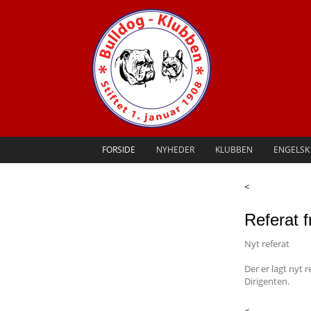
FORSIDE
NYHEDER
KLUBBEN
ENGELSK
<
Referat 
Nyt referat
Der er lagt nyt 
Dirigenten.