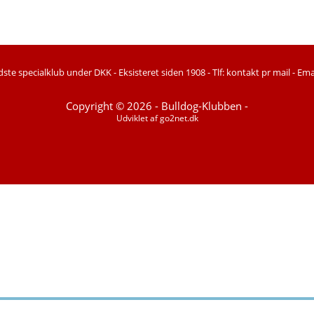
ste specialklub under DKK -
Eksisteret siden 1908 -
Tlf: kontakt pr mail -
Ema
Copyright © 2026 - Bulldog-Klubben -
Udviklet af
go2net.dk