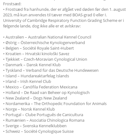
Frostsæd:
• Frostsæd fra hanhunde, der er afgået ved døden før den 1. august
2023, må kun anvendes til tæver med BOAS-grad 0 eller I.
University of Cambridge Respiratory Function Grading Scheme er i
følgende lande, dog ikke alle er et avlskrav:
• Australien – Australian National Kennel Council
• Østrig – Österreichische Kynologenverband
• Belgien – Société Royale Saint-Hubert
• Kroatien – Hrvatski kinološki Savez
• Tjekkiet – Czech-Moravian Cynological Union
• Danmark – Dansk Kennel Klub
• Tyskland – Verband für das Deutsche Hundewesen
• Island – Hundareaktarfelag Islands
• Irland – Irish Kennel Club
• Mexico – Canófila Federation Mexicana
• Holland – De Raad van Beheer op Kynologisch
• New Zealand – Dogs New Zealand
• Nordamerika – The Orthopedic Foundation for Animals
• Norge – Norsk Kennel Klub
• Portugal – Clube Português de Canicultura
• Rumænien – Asociatia Chinologica Romana
• Sverige – Svenska Kennelklubben
• Schweiz – Société Cynologique Suisse