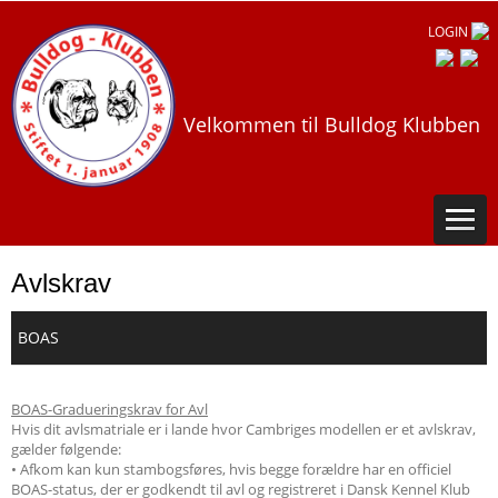
LOGIN
Velkommen til Bulldog Klubben
Avlskrav
BOAS
BOAS-Gradueringskrav for Avl
Hvis dit avlsmatriale er i lande hvor Cambriges modellen er et avlskrav,
gælder følgende:
• Afkom kan kun stambogsføres, hvis begge forældre har en officiel
BOAS-status, der er godkendt til avl og registreret i Dansk Kennel Klub