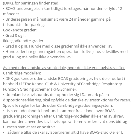
(DKK), før parringen finder sted.
• BOAS-undersøgelsen kan tidligst foretages, når hunden er fyldt 12
måneder.
• Undersøgelsen må maksimalt være 24 måneder gammel på
tidspunktet for parring.
Godkendte grader:
• Grad 0 og I.
Ikke godkendte grader:
• Grad II og III. Hunde med disse grader må ikke anvendes i avl.
• Hunde, der har gennemgået en operation i luftvejene, sidestilles med
grad III og må heller ikke anvendes i avl.
Avl med udenlandske avlsmateriale, hvor der ikke er et avlskrav efter
Cambridge modellen:
• DKK godkender udenlandske BOAS-gradueringer, hvis de er udført i
henhold til “The Kennel Club & University of Cambridge Respiratory
Function Grading Scheme” (RFG Scheme).
• Udenlandske avlshunde, der opholder sig i Danmark på en
dispositionserklæring, skal opfylde de danske avlsrestriktioner for racen.
Specielle regler for lande uden Cambridge-gradueringssystem:
• Hvis en udenlandsk hanhund stammer fra et land, hvor BOAS-
gradueringsordningen efter Cambridge-modellen ikke er et avlskrav,
kan hunden anvendes i avl, hvis opdrætteren vurderer, at dens bidrag
til racen samlet set er positivt.
• I sådanne tilfælde skal avlspartneren altid have BOAS-grad 0 eller I.