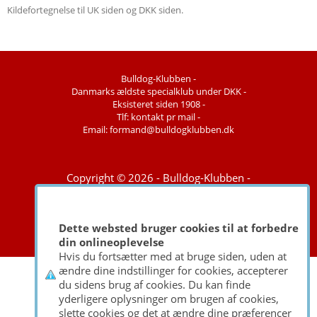
Kildefortegnelse til UK siden og DKK siden.
Bulldog-Klubben -
Danmarks ældste specialklub under DKK -
Eksisteret siden 1908 -
Tlf: kontakt pr mail -
Email: formand@bulldogklubben.dk
Copyright © 2026 - Bulldog-Klubben -
Udviklet af
go2net.dk
Dette websted bruger cookies til at forbedre
din onlineoplevelse
Hvis du fortsætter med at bruge siden, uden at
ændre dine indstillinger for cookies, accepterer
du sidens brug af cookies. Du kan finde
yderligere oplysninger om brugen af cookies,
slette cookies og det at ændre dine præferencer