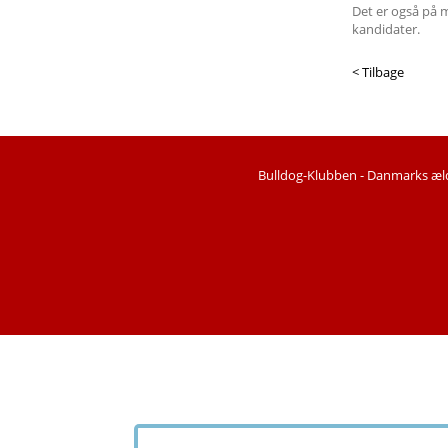
Det er også på m
kandidater.
< Tilbage
Bulldog-Klubben -
Danmarks æld