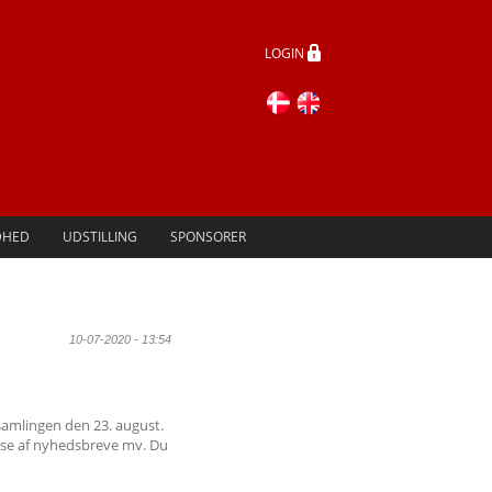
LOGIN
DHED
UDSTILLING
SPONSORER
10-07-2020 - 13:54
samlingen den 23. august.
else af nyhedsbreve mv. Du