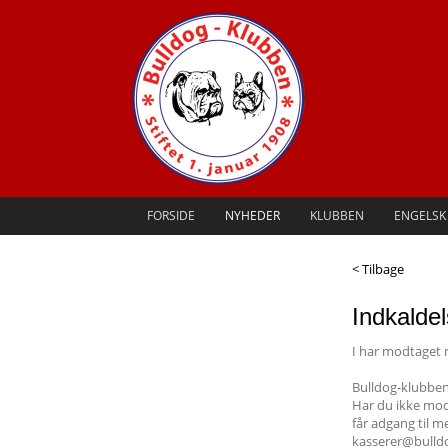
FORSIDE
NYHEDER
KLUBBEN
ENGELSK
< Tilbage
Indkaldel
I har modtaget
Bulldog-klubben
Har du ikke modt
får adgang til 
kasserer@bulldo