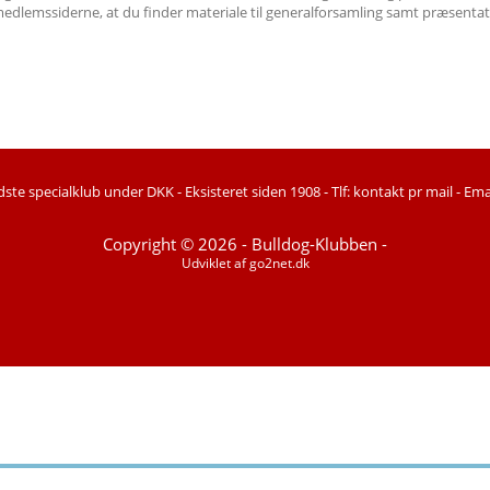
edlemssiderne, at du finder materiale til generalforsamling samt præsentati
ste specialklub under DKK -
Eksisteret siden 1908 -
Tlf: kontakt pr mail -
Ema
Copyright © 2026 - Bulldog-Klubben -
Udviklet af
go2net.dk