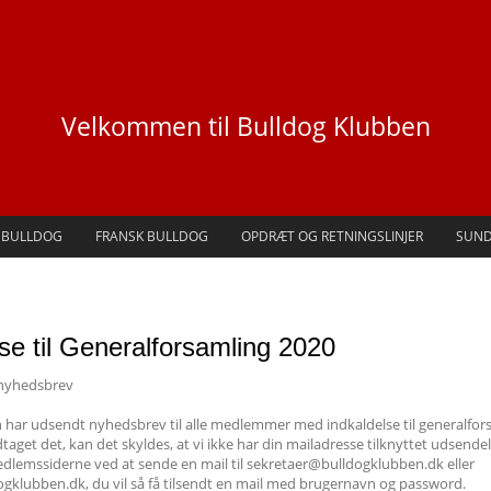
Velkommen til Bulldog Klubben
 BULLDOG
FRANSK BULLDOG
OPDRÆT OG RETNINGSLINJER
SUN
se til Generalforsamling 2020
 nyhedsbrev
 har udsendt nyhedsbrev til alle medlemmer med indkaldelse til generalfor
aget det, kan det skyldes, at vi ikke har din mailadresse tilknyttet udsend
medlemssiderne ved at sende en mail til sekretaer@bulldogklubben.dk eller
gklubben.dk, du vil så få tilsendt en mail med brugernavn og password.