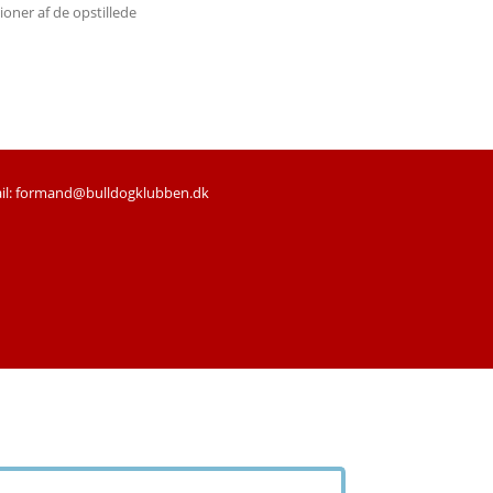
oner af de opstillede
il: formand@bulldogklubben.dk