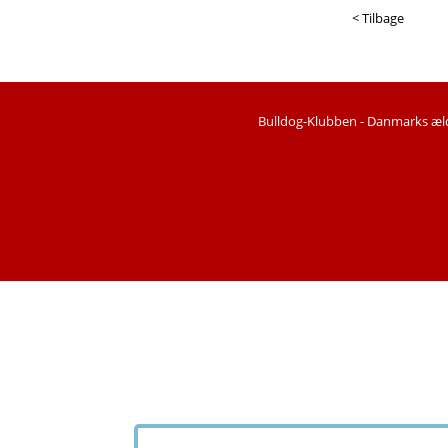
< Tilbage
Bulldog-Klubben -
Danmarks æld