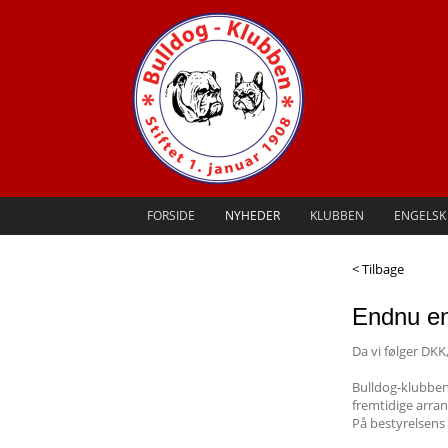
FORSIDE
NYHEDER
KLUBBEN
ENGELSK
< Tilbage
Endnu en
Da vi følger DKK
Bulldog-klubben 
fremtidige arra
På bestyrelsens 