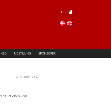
LOGIN
DHED
UDSTILLING
SPONSORER
03-04-2020 - 14:27
er situationen vedr.