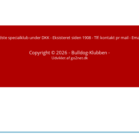
ste specialklub under DKK -
Eksisteret siden 1908 -
Tlf: kontakt pr mail -
Ema
Copyright © 2026 - Bulldog-Klubben -
Udviklet af
go2net.dk