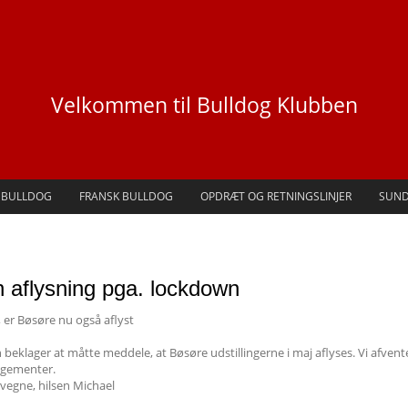
Velkommen til Bulldog Klubben
 BULLDOG
FRANSK BULLDOG
OPDRÆT OG RETNINGSLINJER
SUN
 aflysning pga. lockdown
, er Bøsøre nu også aflyst
beklager at måtte meddele, at Bøsøre udstillingerne i maj aflyses. Vi afvent
ngementer.
vegne, hilsen Michael