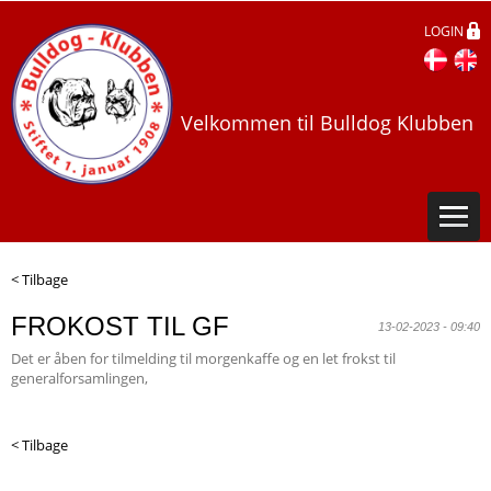
LOGIN
Velkommen til Bulldog Klubben
< Tilbage
FROKOST TIL GF
13-02-2023 - 09:40
Det er åben for tilmelding til morgenkaffe og en let frokst til
generalforsamlingen,
< Tilbage