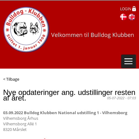
LOGIN
Velkommen til Bulldog Klubben
< Tilbage
Nye opdateringer ang. udstillinger resten
af året.
05-07-2022 - 07:03
03.09.2022 Bulldog Klubben National udstilling 1 - Vilhemsborg
Vilhemsborg Århus
Vilhemsborg Allé 1
8320 Mårslet